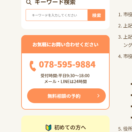
キーワード検索
市
検索
上
上
ン
市
初めての方へ
役