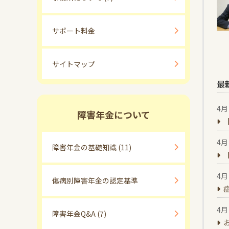
サポート料金
サイトマップ
最
4月 
障害年金について
4月 
障害年金の基礎知識
(11)
4月 
傷病別障害年金の認定基準
4月 
障害年金Q&A
(7)